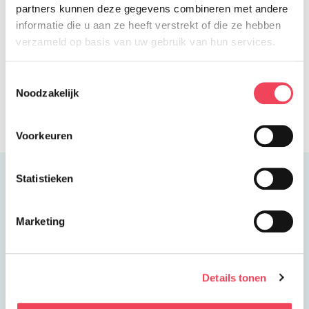
te beslissen of je wel of niet wilt meedoen aan
partners kunnen deze gegevens combineren met andere
medisch-wetenschappelijk onderzoek.
informatie die u aan ze heeft verstrekt of die ze hebben
verzameld op basis van uw gebruik van hun services.
Je downloadt de tool hier.
Toestemmingsselectie
Noodzakelijk
Voorkeuren
Statistieken
Wat zijn je rechten bij medisch-
Marketing
wetenschappelijk onderzoek?
Details tonen
Zelf kiezen