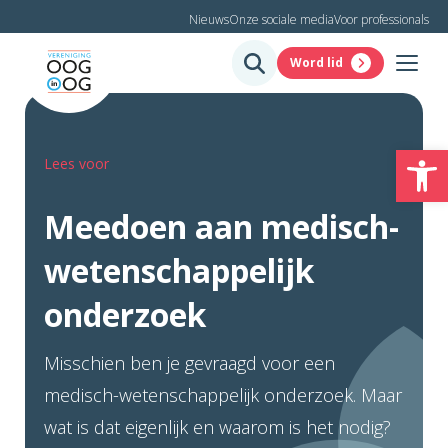
Nieuws
Onze sociale media
Voor professionals
Word lid
To
Lees voor
Meedoen aan medisch-
wetenschappelijk
onderzoek
Misschien ben je gevraagd voor een
medisch-wetenschappelijk onderzoek. Maar
wat is dat eigenlijk en waarom is het nodig?