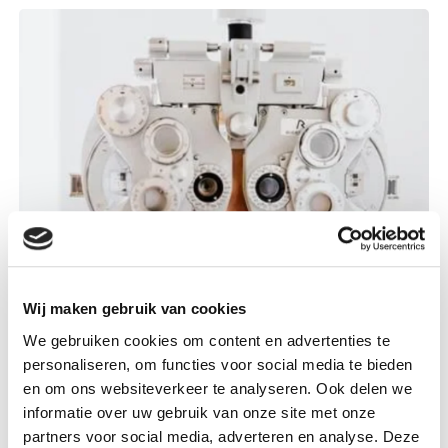
Wij maken gebruik van cookies
Hulpmiddel om je te helpen bij je
We gebruiken cookies om content en advertenties te
keuze
personaliseren, om functies voor social media te bieden
en om ons websiteverkeer te analyseren. Ook delen we
informatie over uw gebruik van onze site met onze
MijnOnderzoeksKeuze is een tool die je helpt om
partners voor social media, adverteren en analyse. Deze