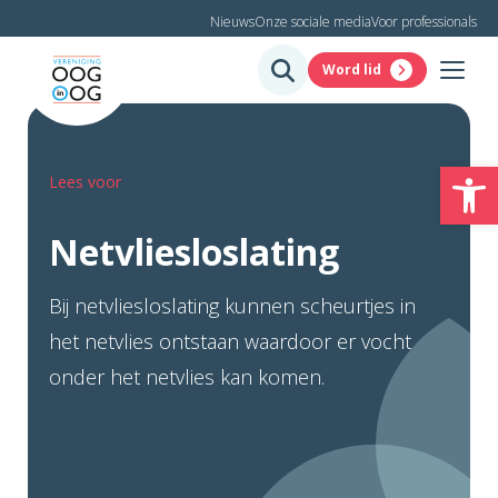
Nieuws
Onze sociale media
Voor professionals
Word lid
To
Lees voor
Netvliesloslating
Bij netvliesloslating kunnen scheurtjes in
het netvlies ontstaan waardoor er vocht
onder het netvlies kan komen.