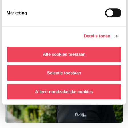
zijn de gevolgen van de operatie? Naar welke arts
Marketing
moet ik gaan?
Lees meer
Details tonen
Alle cookies toestaan
Selectie toestaan
Alleen noodzakelijke cookies