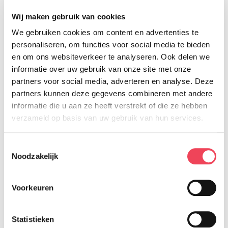
Ook interessant...
Wij maken gebruik van cookies
We gebruiken cookies om content en advertenties te
personaliseren, om functies voor social media te bieden
en om ons websiteverkeer te analyseren. Ook delen we
informatie over uw gebruik van onze site met onze
partners voor social media, adverteren en analyse. Deze
partners kunnen deze gegevens combineren met andere
informatie die u aan ze heeft verstrekt of die ze hebben
verzameld op basis van uw gebruik van hun services.
Toestemmingsselectie
Noodzakelijk
Voorkeuren
Oogverwijdering
Als je voor een oogverwijdering staat, heb je vaak
Statistieken
veel vragen. Wat gaat er precies gebeuren? Wat