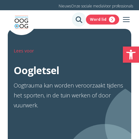
Nieuws
Onze sociale media
Voor professionals
Word lid
To
Lees voor
Oogletsel
Oogtrauma kan worden veroorzaakt tijdens
het sporten, in de tuin werken of door
vuurwerk.