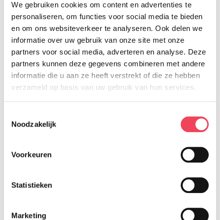
We gebruiken cookies om content en advertenties te
personaliseren, om functies voor social media te bieden
en om ons websiteverkeer te analyseren. Ook delen we
informatie over uw gebruik van onze site met onze
partners voor social media, adverteren en analyse. Deze
partners kunnen deze gegevens combineren met andere
informatie die u aan ze heeft verstrekt of die ze hebben
verzameld op basis van uw gebruik van hun services.
Toestemmingsselectie
Noodzakelijk
Oogverwijdering
Als je voor een oogverwijdering staat, heb je vaak
Voorkeuren
veel vragen. Wat gaat er precies gebeuren? Wat
zijn de gevolgen van de operatie? Naar welke arts
Statistieken
moet ik gaan?
Marketing