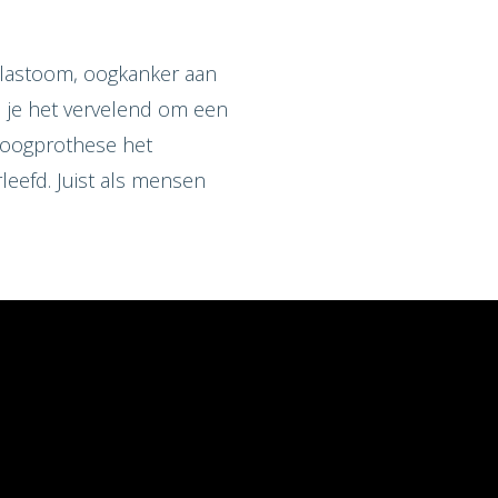
oblastoom, oogkanker aan
nd je het vervelend om een
n oogprothese het
rleefd. Juist als mensen