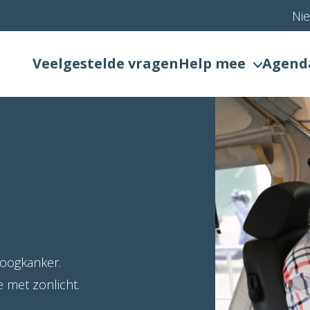
Ni
Veelgestelde vragen
Help mee
Agend
oogkanker.
 met zonlicht.