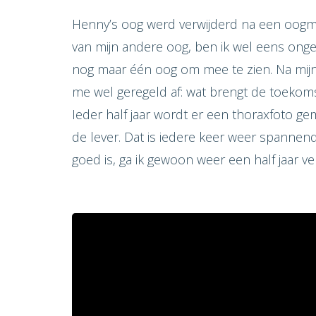
Henny’s oog werd verwijderd na een oogme
van mijn andere oog, ben ik wel eens onger
nog maar één oog om mee te zien. Na mij
me wel geregeld af: wat brengt de toekoms
Ieder half jaar wordt er een thoraxfoto g
de lever. Dat is iedere keer weer spannend
goed is, ga ik gewoon weer een half jaar ve