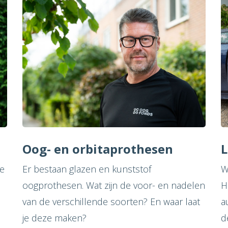
Oog- en orbitaprothesen
L
je
Er bestaan glazen en kunststof
W
oogprothesen. Wat zijn de voor- en nadelen
H
van de verschillende soorten? En waar laat
a
je deze maken?
d