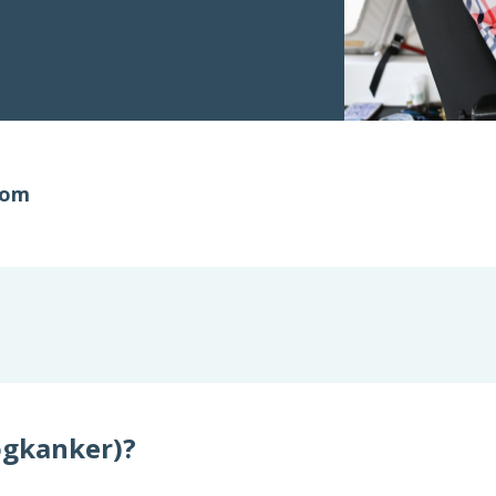
oom
ogkanker)?