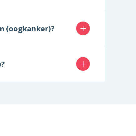
m (oogkanker)?
)?