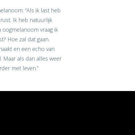
lanoom. “Als ik last heb
ust. Ik heb natuurlijk
n oogmelanoom vraag ik
t? Hoe zal dat gaan.
emaakt en een echo van
. Maar als dan alles weer
rder met leven.”