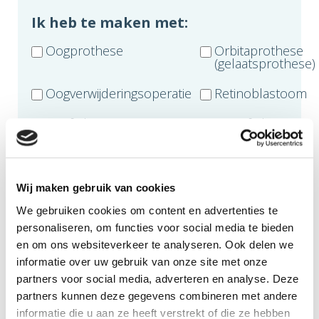
Ik heb te maken met:
Oogprothese
Orbitaprothese
(gelaatsprothese)
Oogverwijderingsoperatie
Retinoblastoom
Anoftalmie
Microftalmie
Glaucoom
Netvliesloslating
Ooginfarct
Oogmelanoom
Wij maken gebruik van cookies
Oogletsel door ongeval
Acanthamoeba
We gebruiken cookies om content en advertenties te
Keratitis
personaliseren, om functies voor social media te bieden
en om ons websiteverkeer te analyseren. Ook delen we
Lui oog
anders....
informatie over uw gebruik van onze site met onze
partners voor social media, adverteren en analyse. Deze
partners kunnen deze gegevens combineren met andere
Toelichting/vragen:
informatie die u aan ze heeft verstrekt of die ze hebben