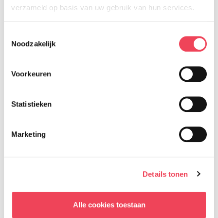
verzameld op basis van uw gebruik van hun services.
Toestemmingsselectie
Noodzakelijk
Voorkeuren
Statistieken
Marketing
Wil je de maandelijkse
ledennieuwsbrief ontvangen?
*
Details tonen
Ja
Nee
Alle cookies toestaan