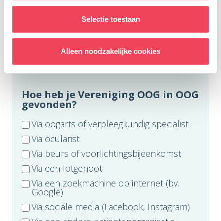
Hoe wil je ons magazine
Selectie toestaan
ontvangen?
*
Per post
Alleen noodzakelijke cookies
Per mail
Hoe heb je Vereniging OOG in OOG
gevonden?
Via oogarts of verpleegkundig specialist
Via ocularist
Via beurs of voorlichtingsbijeenkomst
Via een lotgenoot
Via een zoekmachine op internet (bv.
Google)
Via sociale media (Facebook, Instagram)