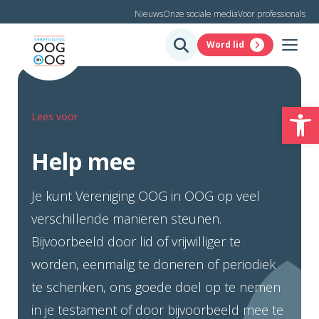
Nieuws
Onze sociale media
Voor professionals
Word lid
To
Lees voor
Help mee
Je kunt Vereniging OOG in OOG op veel
verschillende manieren steunen.
Bijvoorbeeld door lid of vrijwilliger te
worden, eenmalig te doneren of periodiek
te schenken, ons goede doel op te nemen
in je testament of door bijvoorbeeld mee te