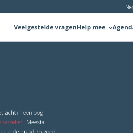
Ni
Veelgestelde vragen
Help mee
Agend
t zicht in één oog
n onzeker
. Meestal
ak je de draad zo goed