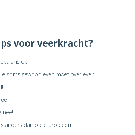
ips voor veerkracht?
iebalans op!
 je soms gewoon even moet overleven.
f!
 een!
g nee!
ets anders dan op je probleem!