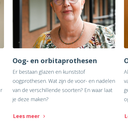
Oog- en orbitaprothesen
O
Er bestaan glazen en kunststof
A
oogprothesen. Wat zijn de voor- en nadelen
v
r
van de verschillende soorten? En waar laat
g
je deze maken?
o
Lees meer
L