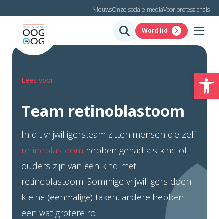
Nieuws
Onze sociale media
Voor professionals
Word lid
To
Lees voor
Team retinoblastoom
In dit vrijwilligersteam zitten mensen die zelf
retinoblastoom
hebben gehad als kind of
ouders zijn van een kind met
retinoblastoom. Sommige vrijwilligers doen
kleine (eenmalige) taken, andere hebben
een wat grotere rol.