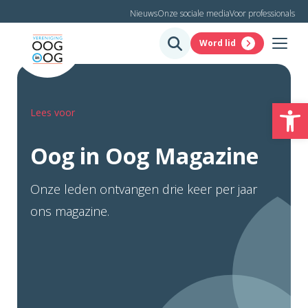
Nieuws
Onze sociale media
Voor professionals
Word lid
To
Lees voor
Oog in Oog Magazine
Onze leden ontvangen drie keer per jaar
ons magazine.