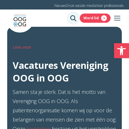
Nieuws
Onze sociale media
Voor professionals
Word lid
To
Lees voor
Vacatures Vereniging
OOG in OOG
Samen sta je sterk. Dat is het motto van
Vereniging OOG in OOG. Als
patiëntenorganisatie komen wij op voor de
belangen van mensen die zien met één oog.
Onze
kerntaken
bestaan uit het verstrekken