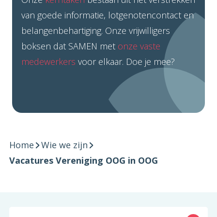
van goede informatie, lotgenotencontact en
belangenbehartiging. Onze vrijwilligers
boksen dat SAMEN met
onze vaste
medewerkers
voor elkaar. Doe je mee?
Home
Wie we zijn
Vacatures Vereniging OOG in OOG