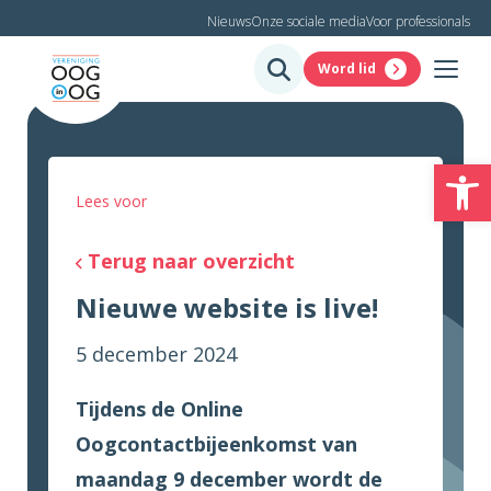
Nieuws
Onze sociale media
Voor professionals
Word lid
To
Lees voor
Terug naar overzicht
Nieuwe website is live!
5 december 2024
Tijdens de Online
Oogcontactbijeenkomst van
maandag 9 december wordt de