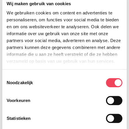
Wij maken gebruik van cookies
informatie te kijken. Waar nodig gaan
We gebruiken cookies om content en advertenties te
we de informatie aanpassen en
personaliseren, om functies voor social media te bieden
aanvullen.”
en om ons websiteverkeer te analyseren. Ook delen we
informatie over uw gebruik van onze site met onze
partners voor social media, adverteren en analyse. Deze
partners kunnen deze gegevens combineren met andere
Laat ons weten wat je van de nieuwe
informatie die u aan ze heeft verstrekt of die ze hebben
website vindt. Mis je bepaalde
verzameld op basis van uw gebruik van hun services.
informatie? Zie je andere dingen die
Toestemmingsselectie
anders kunnen? We zijn benieuwd
Noodzakelijk
naar jouw mening. Stuur Saskia
gerust
een mail.
Voorkeuren
Dank
Statistieken
De nieuwe website is tot stand