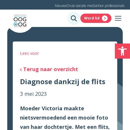
Nieuws
Onze sociale media
Voor professionals
Word lid
To
Lees voor
Terug naar overzicht
Diagnose dankzij de flits
3 mei 2023
Moeder Victoria maakte
nietsvermoedend een mooie foto
van haar dochtertje. Met een flits,