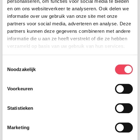
personaliseren, om functies voor social media te bieden
en om ons websiteverkeer te analyseren. Ook delen we
informatie over uw gebruik van onze site met onze
partners voor social media, adverteren en analyse. Deze
partners kunnen deze gegevens combineren met andere
informatie die u aan ze heeft verstrekt of die ze hebben
verzameld op basis van uw gebruik van hun services.
Toestemmingsselectie
Noodzakelijk
Voorkeuren
Magazine nummer 91 is onderweg
naar onze leden
Statistieken
28 juli 2026
Marketing
Lees meer