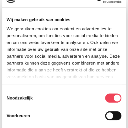
lamp te veranderen of door het papier
schuin te houden.
Wij maken gebruik van cookies
Zorg voor een goede
We gebruiken cookies om content en advertenties te
personaliseren, om functies voor social media te bieden
lichtverdeling
en om ons websiteverkeer te analyseren. Ook delen we
informatie over uw gebruik van onze site met onze
partners voor social media, adverteren en analyse. Deze
Als je van je werk opkijkt is het prettig als je
partners kunnen deze gegevens combineren met andere
ook jouw omgeving kunt zien. Wanneer het
informatie die u aan ze heeft verstrekt of die ze hebben
licht op je werk fel is en de omgeving matig
verzameld op basis van uw gebruik van hun services.
verlicht, is het net of je in een donker gat
Toestemmingsselectie
kijkt als je opkijkt. Je ogen hebben de tijd
Noodzakelijk
nodig om hieraan te wennen. Bij
slechtziende mensen kan die aanpassing
Voorkeuren
lang duren, daarom is het belangrijk dat in