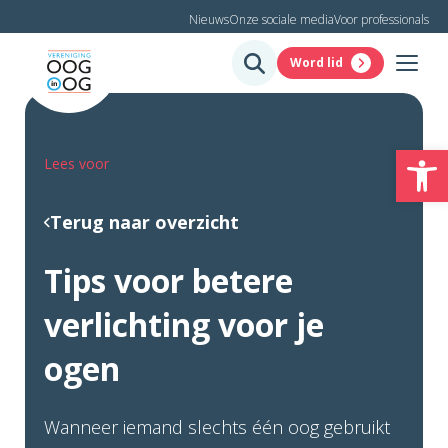
Nieuws
Onze sociale media
Voor professionals
Word lid
To
Lees voor
Terug naar overzicht
Tips voor betere
verlichting voor je
ogen
Wanneer iemand slechts één oog gebruikt