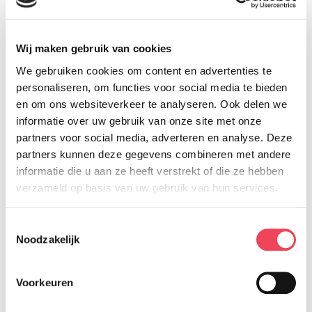
dus!
Blijf weg van vuurwerk
Wij maken gebruik van cookies
We gebruiken cookies om content en advertenties te
Of liever: weg met al dat vuurwerk. De
personaliseren, om functies voor social media te bieden
en om ons websiteverkeer te analyseren. Ook delen we
politiek steekt nog steeds haar kop in het
informatie over uw gebruik van onze site met onze
zand, want de lobbyisten van de
partners voor social media, adverteren en analyse. Deze
vuurwerkindustrie weten precies welke
partners kunnen deze gegevens combineren met andere
informatie die u aan ze heeft verstrekt of die ze hebben
kamerleden en regeringsleden zich graag
verzameld op basis van uw gebruik van hun services.
laten masseren. Dus is het bezit van
vuurwerk nog steeds niet verboden.
Toestemmingsselectie
Voetbalhooligans die met vuurwerk naar
Noodzakelijk
het uitvak gooien, criminelen die verdachte
Voorkeuren
pakketjes aan een deur hangen of die auto’s
vol vuurwerk de grens over smokkelen,