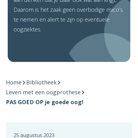
Daarom is het zaak geen overbodige risico’s
te nemen en alert te zijn op eventuele
oogziektes.
Home
Bibliotheek
Leven met een oogprothese
PAS GOED OP je goede oog!
25 augustus 2023