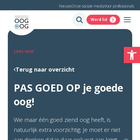
Nieuws
Onze sociale media
Voor professionals
Word lid
To
Lees voor
Terug naar overzicht
PAS GOED OP je goede
oog!
Wie maar één goed ziend oog heeft, is
natuurlijk extra voorzichtig. Je moet er niet
aan denken dat je daar ook wat aan krijgt.