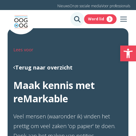
Nieuws
Onze sociale media
Voor professionals
Word lid
To
Lees voor
Terug naar overzicht
Maak kennis met
reMarkable
Veel mensen (waaronder ik) vinden het
prettig om veel zaken 'op papier' te doen.
Denk aan het maken van notities,