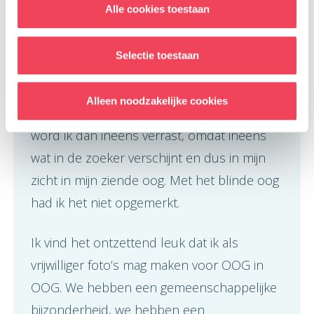
zetten in het plaatje dat mijn foto zonder
Alle cookies toestaan
diepte wordt. Het is eigenlijk hetzelfde. Ik
kan niet met een oog door de zoeker kijken
Selectie toestaan
en met het andere oog langs de camera de
omgeving blijven scannen. Ik ben we wel
Alleen noodzakelijke cookies
bewust dat ik heel goed moet kijken. Soms
word ik dan ineens verrast, omdat ineens
wat in de zoeker verschijnt en dus in mijn
zicht in mijn ziende oog. Met het blinde oog
had ik het niet opgemerkt.
Ik vind het ontzettend leuk dat ik als
vrijwilliger foto’s mag maken voor OOG in
OOG. We hebben een gemeenschappelijke
bijzonderheid, we hebben een