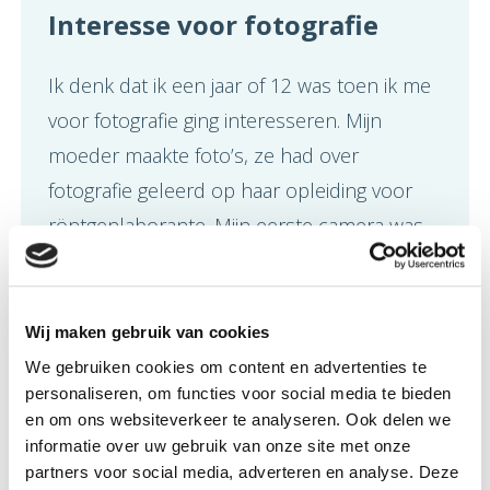
In
teresse voor fotografie
Ik denk dat ik een jaar of 12 was toen ik me
voor fotografie ging interesseren. Mijn
moeder maakte foto’s, ze had over
fotografie geleerd op haar opleiding voor
röntgenlaborante. Mijn eerste camera was
een Lubitel2 uit de USSR. Een midden
formaat camera met een rolletjes voor 12
opnames. Dat was een ingewikkeld toestel.
Wij maken gebruik van cookies
Ik moest de camera voor mijn buik houden
We gebruiken cookies om content en advertenties te
personaliseren, om functies voor social media te bieden
en er dan van bovenaf inkijken en dan was
en om ons websiteverkeer te analyseren. Ook delen we
alles in spiegelbeeld. Links was rechts en
informatie over uw gebruik van onze site met onze
omgekeerd. De camera had geen
partners voor social media, adverteren en analyse. Deze