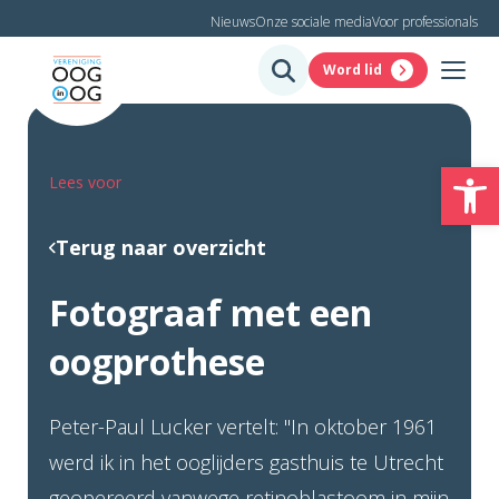
Nieuws
Onze sociale media
Voor professionals
Word lid
To
Lees voor
Terug naar overzicht
Fotograaf met een
oogprothese
Peter-Paul Lucker vertelt: "In oktober 1961
werd ik in het ooglijders gasthuis te Utrecht
geopereerd vanwege retinoblastoom in mijn