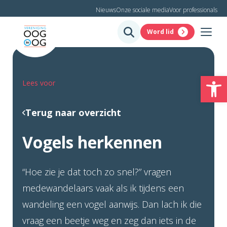
Nieuws
Onze sociale media
Voor professionals
Word lid
To
Lees voor
Terug naar overzicht
Vogels herkennen
“Hoe zie je dat toch zo snel?” vragen
medewandelaars vaak als ik tijdens een
wandeling een vogel aanwijs. Dan lach ik die
vraag een beetje weg en zeg dan iets in de