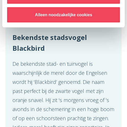
hij zegt: “Ik was het die zat te zingen, krijg ik
nu wat te eten?” Ik beloon hem met een
Alleen noodzakelijke cookies
handje voer!
Bekendste stadsvogel
Blackbird
De bekendste stad- en tuinvogel is
waarschijnlijk de merel door de Engelsen
wordt hij ‘Blackbird’ genoemd. Die naam
past perfect bij de zwarte vogel met zijn
oranje snavel. Hij zit ‘s morgens vroeg of ’s
avonds in de schemering in een hoge boom
of op een schoorsteen prachtig te zingen.