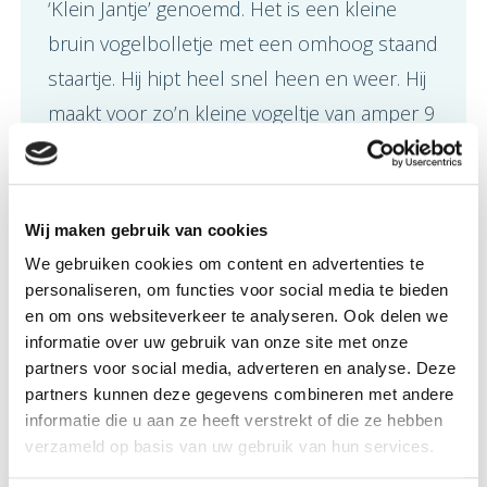
‘Klein Jantje’ genoemd. Het is een kleine
bruin vogelbolletje met een omhoog staand
staartje. Hij hipt heel snel heen en weer. Hij
maakt voor zo’n kleine vogeltje van amper 9
cm verbazingwekkend veel geluid. Zijn zang
is prachtig helder en tijdens het ‘hippen’
maakt hij een fel schel en snel achter elkaar
Wij maken gebruik van cookies
tikkend metaalachtig geluid: tek-tek-tek-tek.
We gebruiken cookies om content en advertenties te
De heggenmus is ook bruin, maar
personaliseren, om functies voor social media te bieden
en om ons websiteverkeer te analyseren. Ook delen we
gespikkeld en heeft een blauw bruin koppie.
informatie over uw gebruik van onze site met onze
Hij hipt niet zoals de meeste vogels doen,
partners voor social media, adverteren en analyse. Deze
maar rent op zijn korte vogelpootjes heen
partners kunnen deze gegevens combineren met andere
informatie die u aan ze heeft verstrekt of die ze hebben
en weer. Alle kans dat als je hem ziet
verzameld op basis van uw gebruik van hun services.
rennen dat je denkt dat een muisje is.