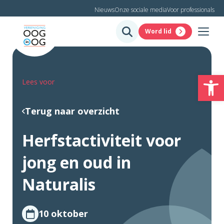
Nieuws
Onze sociale media
Voor professionals
Word lid
To
Lees voor
Terug naar overzicht
Herfstactiviteit voor
jong en oud in
Naturalis
10 oktober