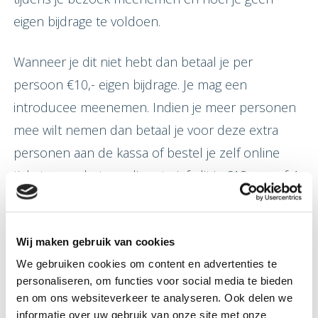
eigen bijdrage te voldoen.
Wanneer je dit niet hebt dan betaal je per
persoon €10,- eigen bijdrage. Je mag een
introducee meenemen. Indien je meer personen
mee wilt nemen dan betaal je voor deze extra
personen aan de kassa of bestel je zelf online
tickets voor het reguliere tarief, dit is €18,- vanaf 4
jaar.
Bij aanmelding geef je alle deelnemers op zodat
Wij maken gebruik van cookies
we weten hoeveel plaatsen we in het restaurant
We gebruiken cookies om content en advertenties te
personaliseren, om functies voor social media te bieden
vrij moeten houden.
en om ons websiteverkeer te analyseren. Ook delen we
informatie over uw gebruik van onze site met onze