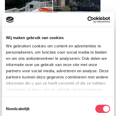
Wij maken gebruik van cookies
We gebruiken cookies om content en advertenties te
personaliseren, om functies voor social media te bieden
en om ons websiteverkeer te analyseren. Ook delen we
informatie over uw gebruik van onze site met onze
Nog geen lid?
partners voor social media, adverteren en analyse. Deze
partners kunnen deze gegevens combineren met andere
Dit event is voor
leden
van Vereniging OOG in
informatie die u aan ze heeft verstrekt of die ze hebben
verzameld op basis van uw gebruik van hun services.
OOG.
Toestemmingsselectie
Aanmelden
Noodzakelijk