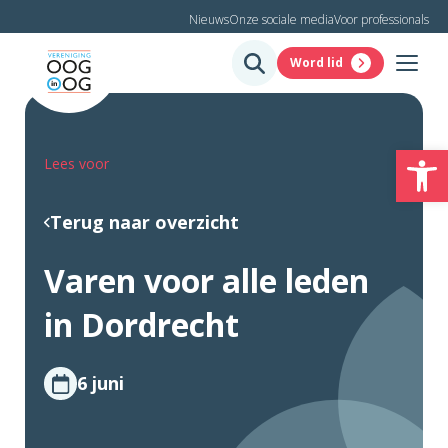
Nieuws
Onze sociale media
Voor professionals
Word lid
To
Lees voor
Terug naar overzicht
Varen voor alle leden
in Dordrecht
6 juni