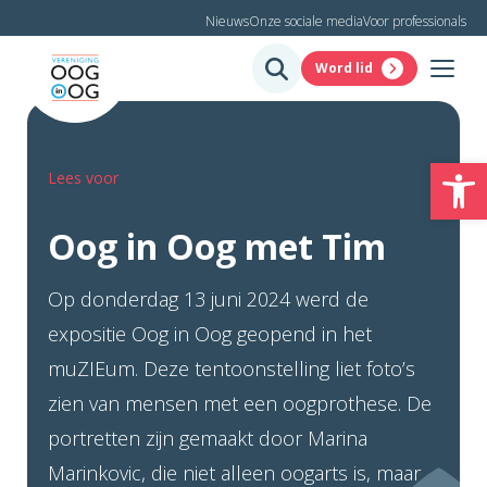
Nieuws
Onze sociale media
Voor professionals
Word lid
To
Lees voor
Oog in Oog met Tim
Op donderdag 13 juni 2024 werd de
expositie Oog in Oog geopend in het
muZIEum. Deze tentoonstelling liet foto’s
zien van mensen met een oogprothese. De
portretten zijn gemaakt door Marina
Marinkovic, die niet alleen oogarts is, maar