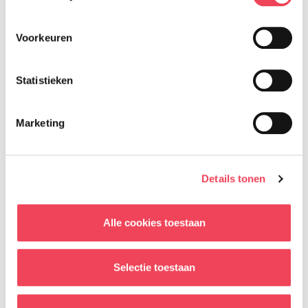
Voorkeuren
Statistieken
Marketing
Tim:
“Ik ben gewoon. Toen ik tien was, heb ik eens een
Details tonen
spreekbeurt over mijn oog gehouden. Ja, ik denk
dat iedereen het wel weet. Praten we er weleens
Alle cookies toestaan
over? Ja, ’s ochtends als ik mijn oog kwijt ben. Ik
doe het namelijk ’s avonds uit. Dat is gewoon
Selectie toestaan
prettiger na zo’n hele dag.
Ik ben er niet echt mee bezig. Ook heb ik geen