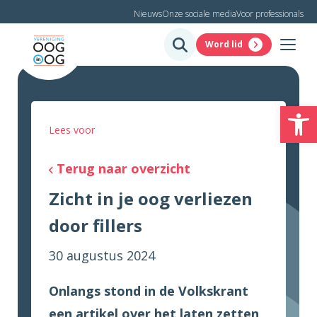
Nieuws
Onze sociale media
Voor professionals
Word lid
To
Lees voor
Terug naar overzicht
Zicht in je oog verliezen
door fillers
30 augustus 2024
Onlangs stond in de Volkskrant
een artikel over het laten zetten