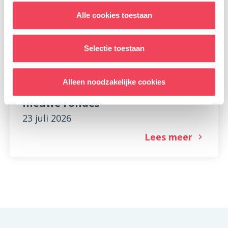
Alle cookies toestaan
Selectie toestaan
Alleen noodzakelijke cookies
Lotgenotengroep HerZien: twee
nieuwe rondes
23 juli 2026
Lees meer