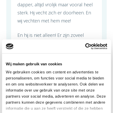
dapper, altijd vrolijk maar vooral heel
sterk. Hij vecht zich er doorheen. En
wij vechten met hem mee!
En hij is niet alleen! Er zijn zoveel
kinderen die elke dag laten zien hoe
dapper, sterk en veerkrachtig ze zijn.
Echte mini helden!
Wij maken gebruik van cookies
We gebruiken cookies om content en advertenties te
Daarom rennen wij voor KiKa. Voor
personaliseren, om functies voor social media te bieden
Xavi. Voor al die kinderen. Voor hoop,
en om ons websiteverkeer te analyseren. Ook delen we
genezing en leven.
informatie over uw gebruik van onze site met onze
partners voor social media, adverteren en analyse. Deze
partners kunnen deze gegevens combineren met andere
Help jij ons mee? Voor een toekomst
informatie die u aan ze heeft verstrekt of die ze hebben
waarin kinderkanker geen kind meer