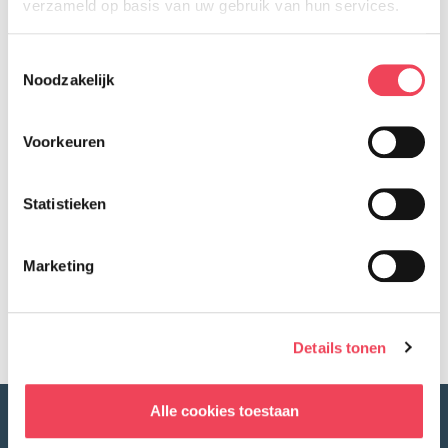
verzameld op basis van uw gebruik van hun services.
raakt.
Toestemmingsselectie
Noodzakelijk
Dit kan via deze link.
Bedankt! 🩵
Voorkeuren
Kirsty, Jeffrey en Xavi
Statistieken
Terug naar overzicht
Marketing
Facebook
LinkedIn
Delen op:
Details tonen
Alle cookies toestaan