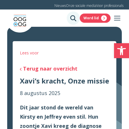
Nieuws
Onze sociale media
Voor professionals
Word lid
To
Lees voor
Terug naar overzicht
Xavi’s kracht, Onze missie
8 augustus 2025
Dit jaar stond de wereld van
Kirsty en Jeffrey even stil. Hun
zoontje Xavi kreeg de diagnose