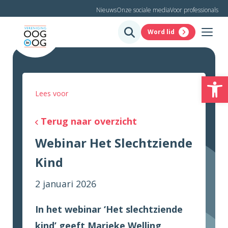
Nieuws
Onze sociale media
Voor professionals
Word lid
To
Lees voor
Terug naar overzicht
Webinar Het Slechtziende
Kind
2 januari 2026
In het webinar ‘Het slechtziende
kind’ geeft Marieke Welling,