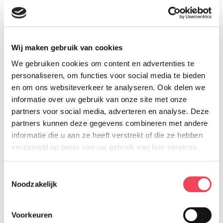
kan worden. Ook hoor je waar je met
je kind terecht kan voor eventuele
begeleiding. Er is tijdens dit webinar
gelegenheid om Marieke vragen te
Wij maken gebruik van cookies
stellen.
We gebruiken cookies om content en advertenties te
personaliseren, om functies voor social media te bieden
en om ons websiteverkeer te analyseren. Ook delen we
Het webinar is op woensdag 21
informatie over uw gebruik van onze site met onze
januari van 20-21 uur via zoom.
partners voor social media, adverteren en analyse. Deze
partners kunnen deze gegevens combineren met andere
informatie die u aan ze heeft verstrekt of die ze hebben
Meer info en aanmelden vind je bij
verzameld op basis van uw gebruik van hun services.
Koninklijke Visio
Toestemmingsselectie
Noodzakelijk
Terug naar overzicht
Facebook
LinkedIn
Delen op:
Voorkeuren