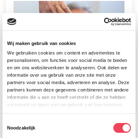
Wij maken gebruik van cookies
We gebruiken cookies om content en advertenties te
personaliseren, om functies voor social media te bieden
en om ons websiteverkeer te analyseren. Ook delen we
informatie over uw gebruik van onze site met onze
partners voor social media, adverteren en analyse. Deze
Glas of kunststof?
partners kunnen deze gegevens combineren met andere
30 juli 2026
informatie die u aan ze heeft verstrekt of die ze hebben
Lees meer
verzameld op basis van uw gebruik van hun services.
Toestemmingsselectie
Noodzakelijk