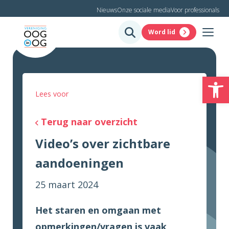
Nieuws
Onze sociale media
Voor professionals
Word lid
To
Lees voor
Terug naar overzicht
Video’s over zichtbare
aandoeningen
25 maart 2024
Het staren en omgaan met
opmerkingen/vragen is vaak