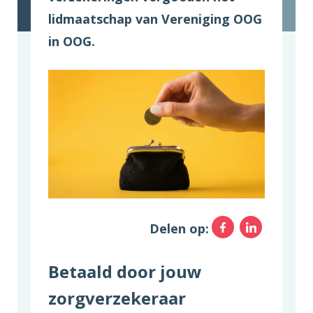
lidmaatschap van Vereniging OOG
in OOG.
Facebo
Link
Delen op:
Betaald door jouw
zorgverzekeraar