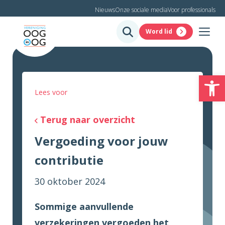
Nieuws
Onze sociale media
Voor professionals
Word lid
To
Lees voor
Terug naar overzicht
Vergoeding voor jouw
contributie
30 oktober 2024
Sommige aanvullende
verzekeringen vergoeden het