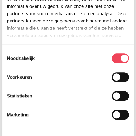
informatie over uw gebruik van onze site met onze
partners voor social media, adverteren en analyse. Deze
partners kunnen deze gegevens combineren met andere
informatie die u aan ze heeft verstrekt of die ze hebben
verzameld op basis van uw gebruik van hun services.
Toestemmingsselectie
Noodzakelijk
Voorkeuren
Magazine nummer 91 is onderweg
naar onze leden
28 juli 2026
Statistieken
Lees meer
Marketing