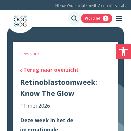
Nieuws
Onze sociale media
Voor professionals
Word lid
To
Lees voor
Terug naar overzicht
Retinoblastoomweek:
Know The Glow
11 mei 2026
Deze week in het de
internationale