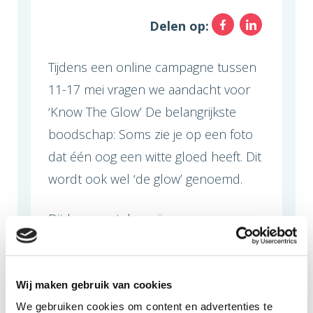
Facebo
Link
Delen op:
Tijdens een online campagne tussen
11-17 mei vragen we aandacht voor
‘Know The Glow’ De belangrijkste
boodschap: Soms zie je op een foto
dat één oog een witte gloed heeft. Dit
wordt ook wel ‘de glow’ genoemd.
Dit kan een teken zijn van
retinoblastoom
, een zeldzame vorm
van oogkanker bij jonge
kinderen. Deel jij onze berichten
Wij maken gebruik van cookies
volgende week ook op socials?
We gebruiken cookies om content en advertenties te