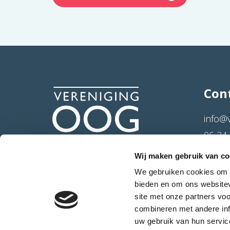
Con
info@
06 34 
Hertog
Wij maken gebruik van co
4714 
We gebruiken cookies om c
bieden en om ons websitev
site met onze partners vo
combineren met andere inf
uw gebruik van hun servic