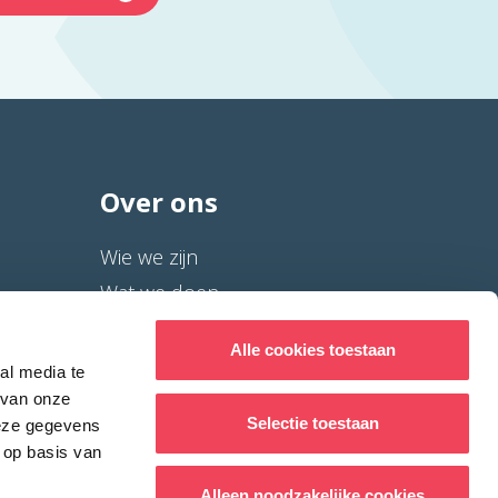
Over ons
Wie we zijn
Wat we doen
Help mee
Alle cookies toestaan
ANBI/RSIN gegevens
al media te
WhatsApp Community
 van onze
Selectie toestaan
deze gegevens
Contact
 op basis van
Alleen noodzakelijke cookies