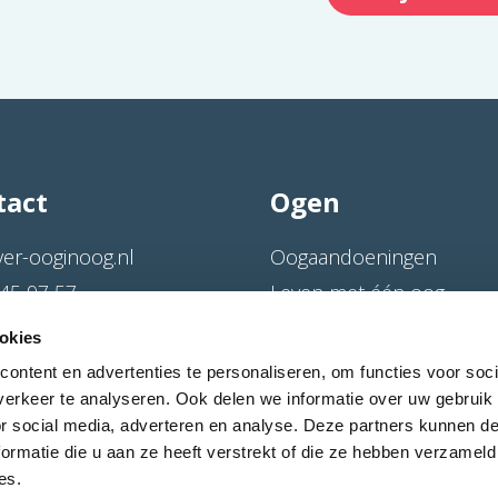
tact
Ogen
ver-ooginoog.nl
Oogaandoeningen
45 97 57
Leven met één oog
straat 20
Oog- en orbitaprothese
okies
BX Sprundel
Oogverwijdering
ontent en advertenties te personaliseren, om functies voor soci
Bibliotheek
erkeer te analyseren. Ook delen we informatie over uw gebruik
or social media, adverteren en analyse. Deze partners kunnen 
Veelgestelde vragen
ormatie die u aan ze heeft verstrekt of die ze hebben verzameld
es.