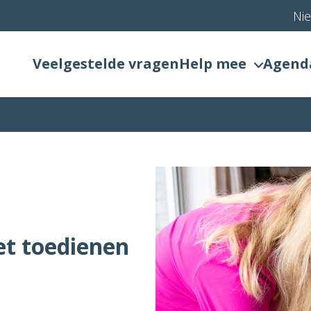
Ni
Veelgestelde vragen
Help mee
Agend
t toedienen