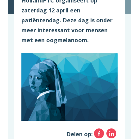
HollandPTC organiseert op
zaterdag 12 april een
patiëntendag. Deze dag is onder
meer interessant voor mensen
met een oogmelanoom.
Facebo
Link
Delen op: