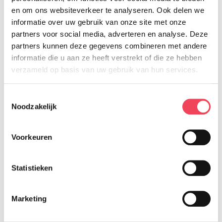
en om ons websiteverkeer te analyseren. Ook delen we
Informatiemarkt met onder
informatie over uw gebruik van onze site met onze
andere
partners voor social media, adverteren en analyse. Deze
patiëntenverenigingen, kankerspoken
partners kunnen deze gegevens combineren met andere
informatie die u aan ze heeft verstrekt of die ze hebben
en de cliëntenraad van
verzameld op basis van uw gebruik van hun services.
HollandPTC
Presentatie door Evelien van der
Toestemmingsselectie
Noodzakelijk
Werff
Lekkere lunch en tijd om bij te
Voorkeuren
praten, met andere patiënten en
zorgverleners
Statistieken
Meld je aan via
deze website
. Het
Marketing
aantal plekken is beperkt, meld je dus
op tijd aan.