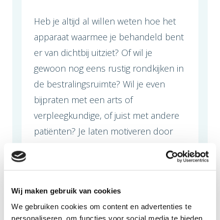
Heb je altijd al willen weten hoe het
apparaat waarmee je behandeld bent
er van dichtbij uitziet? Of wil je
gewoon nog eens rustig rondkijken in
de bestralingsruimte? Wil je even
bijpraten met een arts of
verpleegkundige, of juist met andere
patiënten? Je laten motiveren door
een inspirerende spreker? Kom dan
naar deze patiëntendag op 12 april
van 9.30-13.30 uur in Delft!
Wij maken gebruik van cookies
Wat zit er in het programma
We gebruiken cookies om content en advertenties te
Een rondleiding
personaliseren, om functies voor social media te bieden