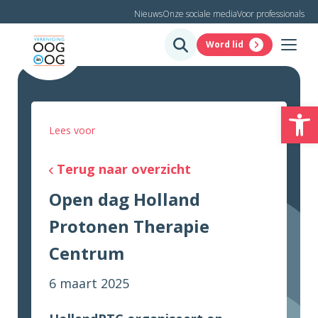
Nieuws
Onze sociale media
Voor professionals
Word lid
To
Lees voor
Terug naar overzicht
Open dag Holland
Protonen Therapie
Centrum
6 maart 2025