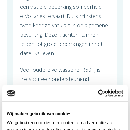
een visuele beperking somberheid
en/of angst ervaart. Dit is minstens
twee keer zo vaak als in de algemene
bevolking. Deze klachten kunnen
leiden tot grote beperkingen in het
dagelijks leven.
Voor oudere volwassenen (50+) is
hiervoor een ondersteunend
programma beschikbaar binnen de
revalidatie-/zorginstellingen voor
blinden en slechtzienden Koninklijke
Wij maken gebruik van cookies
Visio, Bartiméus en de Robert Coppes
We gebruiken cookies om content en advertenties te
Stichting. Voor mensen in de leeftijd
personaliseren, om functies voor social media te bieden