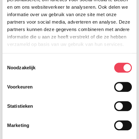
van 18 tot 50 bestaat zo’n programma
en om ons websiteverkeer te analyseren. Ook delen we
nog niet, terwijl zij hier wel veel baat
informatie over uw gebruik van onze site met onze
partners voor social media, adverteren en analyse. Deze
bij zouden kunnen hebben.
partners kunnen deze gegevens combineren met andere
informatie die u aan ze heeft verstrekt of die ze hebben
Om met een specifiek programma
verzameld op basis van uw gebruik van hun services.
voor somberheid en angst te kunnen
Toestemmingsselectie
starten dat aansluit bij de behoeften
Noodzakelijk
van deze doelgroep is er eerst meer
onderzoek nodig. Wil je hieraan
Voorkeuren
meedoen? Neem dan contact op met
onderzoeker Rob van der Linden
Statistieken
via
r.vanderlinden1@amsterdamumc.nl
Marketing
Lees meer over het onderzoek naar