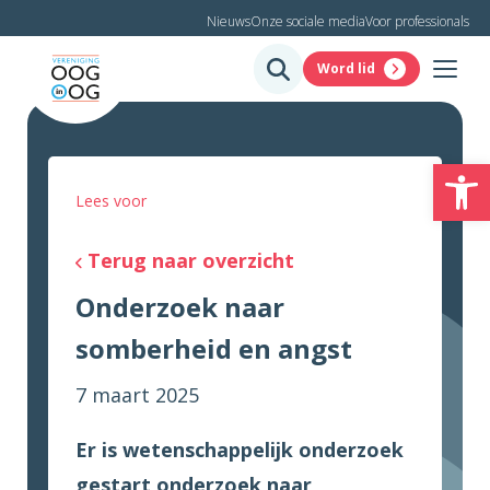
Nieuws
Onze sociale media
Voor professionals
Word lid
To
Lees voor
Terug naar overzicht
Onderzoek naar
somberheid en angst
7 maart 2025
Er is wetenschappelijk onderzoek
gestart onderzoek naar