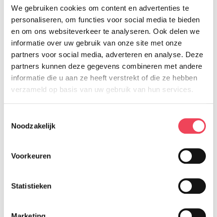
Ze zoeken antwoorden op vier
We gebruiken cookies om content en advertenties te
hoofdvragen:
personaliseren, om functies voor social media te bieden
Hoe vaak komen deze drie
en om ons websiteverkeer te analyseren. Ook delen we
vormen van eenzaamheid voor
informatie over uw gebruik van onze site met onze
partners voor social media, adverteren en analyse. Deze
bij blinde en slechtziende
partners kunnen deze gegevens combineren met andere
volwassenen?
informatie die u aan ze heeft verstrekt of die ze hebben
Welke factoren hangen samen
verzameld op basis van uw gebruik van hun services.
met deze gevoelens van
Toestemmingsselectie
eenzaamheid?
Noodzakelijk
Hoe worden deze vormen van
eenzaamheid ervaren?
Voorkeuren
Wat helpt? Welke bestaande
manieren van ondersteunen
Statistieken
werken – en welke kunnen
meerwaarde bieden?
Marketing