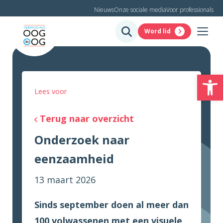
Nieuws
Onze sociale media
Voor professionals
Word lid
To
Lees voor
Terug naar overzicht
Onderzoek naar
eenzaamheid
13 maart 2026
Sinds september doen al meer dan
100 volwassenen met een visuele