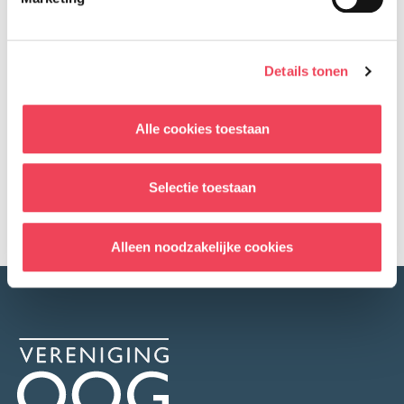
Meer informatie over hoe je mee kunt
Details tonen
doen met dit onderzoek.
Alle cookies toestaan
Terug naar overzicht
Facebook
LinkedIn
Delen op:
Selectie toestaan
Alleen noodzakelijke cookies