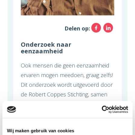
Facebo
Link
Delen op:
Onderzoek naar
eenzaamheid
Ook mensen die geen eenzaamheid
ervaren mogen meedoen, graag zelfs!
Dit onderzoek wordt uitgevoerd door
de Robert Coppes Stichting, samen
met Amsterdam UMC, de
Oogvereniging, Koninklijke Visio en
Bartiméus.
Wij maken gebruik van cookies