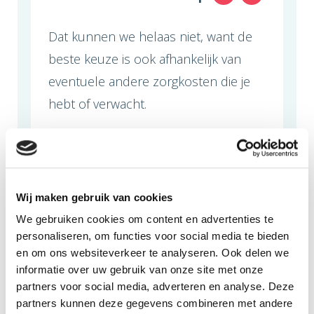
Dat kunnen we helaas niet, want de
beste keuze is ook afhankelijk van
eventuele andere zorgkosten die je
hebt of verwacht.
Wel is het zo dat ocularist Benjamin
Flettner (nog) niet met alle
zorgverzekeraars contracten heeft
Wij maken gebruik van cookies
kunnen afsluiten. Kom je bij
We gebruiken cookies om content en advertenties te
Benjamin? Dan raden we aan bij hem
personaliseren, om functies voor social media te bieden
en om ons websiteverkeer te analyseren. Ook delen we
te informeren met welke
informatie over uw gebruik van onze site met onze
zorgverzekeraars hij afspraken heeft,
partners voor social media, adverteren en analyse. Deze
zodat je deze informatie mee kunt
partners kunnen deze gegevens combineren met andere