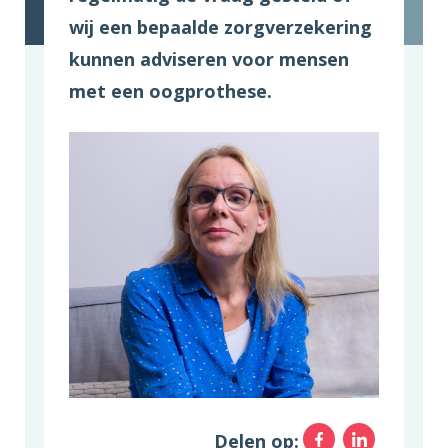
wij een bepaalde zorgverzekering
kunnen adviseren voor mensen
met een oogprothese.
Facebo
Link
Delen op: