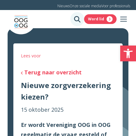
Nieuws
Onze sociale media
Voor professionals
Word lid
To
Lees voor
Terug naar overzicht
Nieuwe zorgverzekering
kiezen?
15 oktober 2025
Er wordt Vereniging OOG in OOG
regelmatig de vraag gesteld of