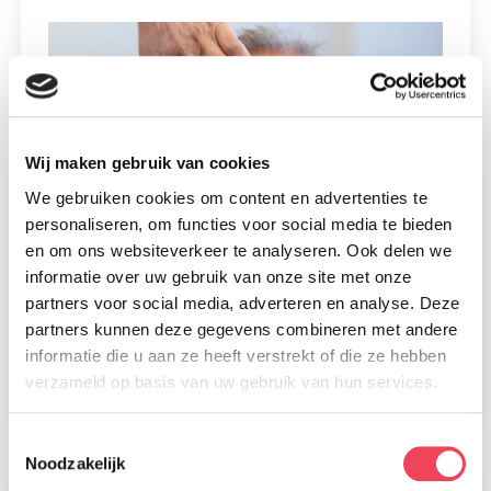
Wij maken gebruik van cookies
We gebruiken cookies om content en advertenties te
personaliseren, om functies voor social media te bieden
en om ons websiteverkeer te analyseren. Ook delen we
informatie over uw gebruik van onze site met onze
partners voor social media, adverteren en analyse. Deze
Glas of kunststof?
partners kunnen deze gegevens combineren met andere
30 juli 2026
informatie die u aan ze heeft verstrekt of die ze hebben
verzameld op basis van uw gebruik van hun services.
Lees meer
Toestemmingsselectie
Noodzakelijk