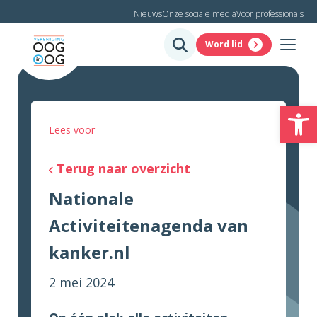
Nieuws
Onze sociale media
Voor professionals
Word lid
To
Lees voor
Terug naar overzicht
Nationale
Activiteitenagenda van
kanker.nl
2 mei 2024