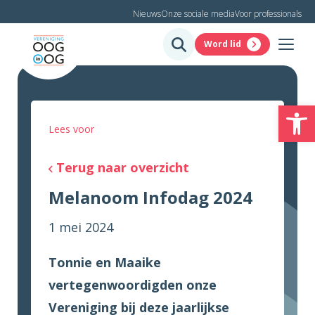
Nieuws
Onze sociale media
Voor professionals
Word lid
To
Lees voor
Terug naar overzicht
Melanoom Infodag 2024
1 mei 2024
Tonnie en Maaike
vertegenwoordigden onze
Vereniging bij deze jaarlijkse