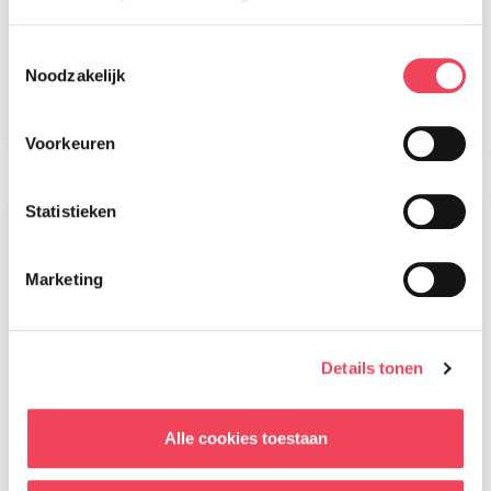
Magazine nummer 91 is onderweg
naar onze leden
Toestemmingsselectie
28 juli 2026
Noodzakelijk
Lees meer
Voorkeuren
Statistieken
Marketing
Details tonen
Alle cookies toestaan