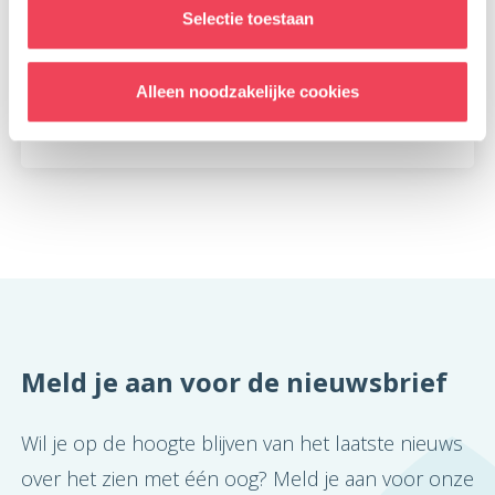
Selectie toestaan
Lotgenotengroep HerZien: twee
nieuwe rondes
23 juli 2026
Alleen noodzakelijke cookies
Lees meer
Meld je aan voor de nieuwsbrief
Wil je op de hoogte blijven van het laatste nieuws
over het zien met één oog? Meld je aan voor onze