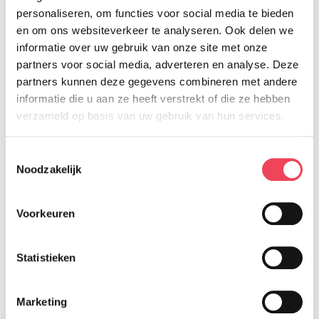
personaliseren, om functies voor social media te bieden
knieoperaties, staar en diabeteszorg.
en om ons websiteverkeer te analyseren. Ook delen we
In totaal gaat het om dertien
informatie over uw gebruik van onze site met onze
partners voor social media, adverteren en analyse. Deze
behandelingen waarvoor patiënten de
partners kunnen deze gegevens combineren met andere
volumes kunnen vergelijken.
informatie die u aan ze heeft verstrekt of die ze hebben
verzameld op basis van uw gebruik van hun services.
De ontwikkeling van de volumekaart
maakt deel uit van een bredere
Toestemmingsselectie
Noodzakelijk
beweging richting meer transparantie
in de zorg. Door inzicht te geven in
Voorkeuren
behandelvolumes wil de
Patiëntenfederatie patiënten meer
Statistieken
regie geven over hun zorgkeuze en
bijdragen aan betere kwaliteit van
Marketing
zorg.