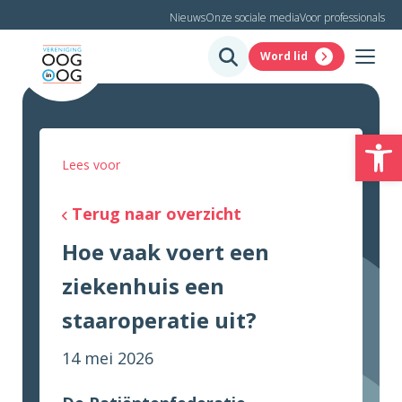
Nieuws
Onze sociale media
Voor professionals
Word lid
To
Lees voor
Terug naar overzicht
Hoe vaak voert een
ziekenhuis een
staaroperatie uit?
14 mei 2026