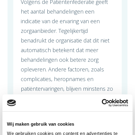
Volgens de Patiëntenfederatie geeft
het aantal behandelingen een
indicatie van de ervaring van een
zorgaanbieder. Tegelijkertijd
benadrukt de organisatie dat dit niet
automatisch betekent dat meer
behandelingen ook betere zorg
opleveren. Andere factoren, zoals
complicaties, heropnames en
patiëntervaringen, blijven minstens zo
belangrijk bij het kiezen van zorg.
De kaart is momenteel beschikbaar
Wij maken gebruik van cookies
voor een beperkt aantal
We gebruiken cookies om content en advertenties te
aandoeningen, waaronder heup- en