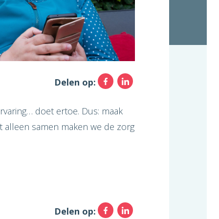
Facebook
LinkedIn
Delen op:
rvaring… doet ertoe. Dus: maak
ant alleen samen maken we de zorg
Facebook
LinkedIn
Delen op: