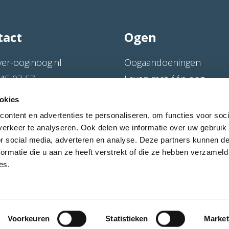
tact
Ogen
ver-ooginoog.nl
Oogaandoeningen
45 97 57
Leven met één oog
straat 20
Oog- en orbitaprothese
okies
BX Sprundel
Oogverwijdering
ontent en advertenties te personaliseren, om functies voor soci
Bibliotheek
erkeer te analyseren. Ook delen we informatie over uw gebruik
or social media, adverteren en analyse. Deze partners kunnen 
Veelgestelde vragen
ormatie die u aan ze heeft verstrekt of die ze hebben verzameld
es.
Colofon
Disclaimer
Privacy policy
Klachten
Cookies
Voorkeuren
Statistieken
Market