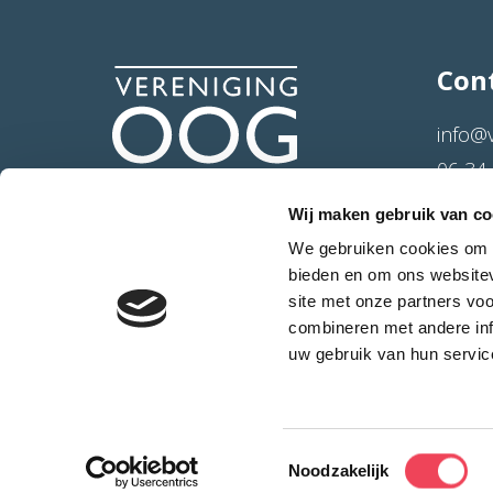
Con
info@
06 34 
Hertog
Wij maken gebruik van co
4714 
We gebruiken cookies om c
bieden en om ons websitev
site met onze partners vo
combineren met andere inf
uw gebruik van hun servic
Toestemmingsselectie
© Copyright 2026 Vereniging OOG in OOG
Noodzakelijk