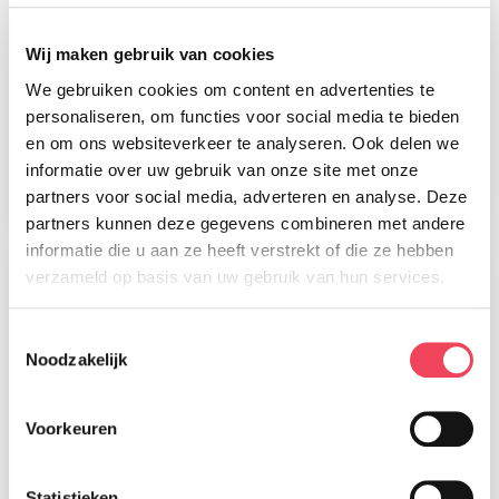
Wij maken gebruik van cookies
We gebruiken cookies om content en advertenties te
Glas of kunststof?
personaliseren, om functies voor social media te bieden
30 juli 2026
en om ons websiteverkeer te analyseren. Ook delen we
informatie over uw gebruik van onze site met onze
Lees meer
partners voor social media, adverteren en analyse. Deze
partners kunnen deze gegevens combineren met andere
informatie die u aan ze heeft verstrekt of die ze hebben
verzameld op basis van uw gebruik van hun services.
Toestemmingsselectie
Noodzakelijk
Voorkeuren
Statistieken