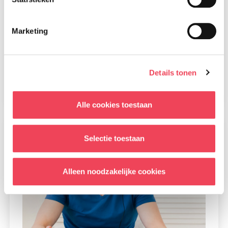
Marketing
Magazine nummer 91 is onderweg
naar onze leden
28 juli 2026
Details tonen
Lees meer
Alle cookies toestaan
Selectie toestaan
Alleen noodzakelijke cookies