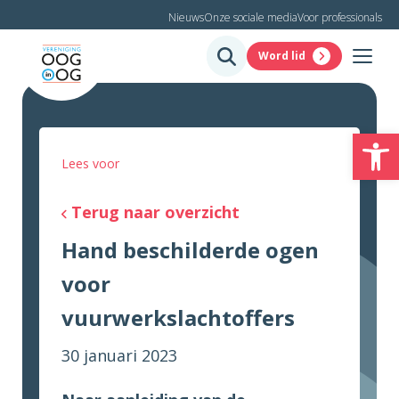
Nieuws
Onze sociale media
Voor professionals
Word lid
To
Lees voor
Terug naar overzicht
Hand beschilderde ogen
voor
vuurwerkslachtoffers
30 januari 2023