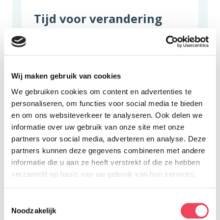
Tijd voor verandering
Retinoblastoom snijdt diep, maar
onze verhalen reiken verder. Daarom
is het idee ontstaan voor de
Wij maken gebruik van cookies
documentaire
Een blik vooruit
. Hierin
We gebruiken cookies om content en advertenties te
personaliseren, om functies voor social media te bieden
worden persoonlijke verhalen
en om ons websiteverkeer te analyseren. Ook delen we
gedeeld, verschillende kanten van de
informatie over uw gebruik van onze site met onze
ziekte belicht, en vooral laten we zien:
partners voor social media, adverteren en analyse. Deze
partners kunnen deze gegevens combineren met andere
er is nog zoveel leven om te leven.
informatie die u aan ze heeft verstrekt of die ze hebben
verzameld op basis van uw gebruik van hun services.
Meedoen?
Toestemmingsselectie
Noodzakelijk
Wil jij ook bijdragen aan deze