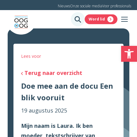
Nieuws
Onze sociale media
Voor professionals
Word lid
To
Lees voor
Terug naar overzicht
Doe mee aan de docu Een
blik vooruit
19 augustus 2025
Mijn naam is Laura. Ik ben
moeder, tekstschrijver van