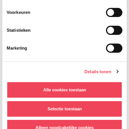
documentaire? Misschien door je
Voorkeuren
eigen verhaal te delen, mee te
denken of simpelweg door meer te
Statistieken
weten te komen over dit project?
Jouw stem maakt verschil en samen
Marketing
zorgen we voor meer herkenning,
erkenning en verbondenheid.
Details tonen
Neem contact op met Laura via
contact@eenblikvooruit.nl
Alle cookies toestaan
Selectie toestaan
Alleen noodzakelijke cookies