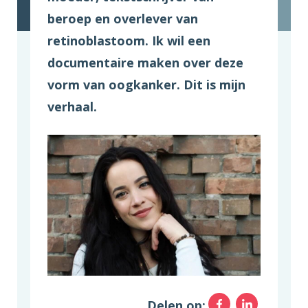
beroep en overlever van
retinoblastoom. Ik wil een
documentaire maken over deze
vorm van oogkanker. Dit is mijn
verhaal.
Facebo
Link
Delen op: