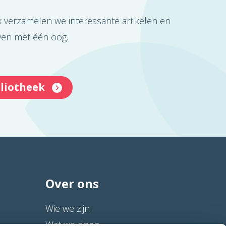
k verzamelen we interessante artikelen en
even met één oog.
bliotheek
Over ons
Wie we zijn
Wat we doen