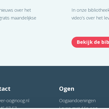
 nieuws over het
In onze bibliothee
ratis maandelijkse
video’s over het l
Bekijk de bi
tact
Ogen
ver-ooginoog.nl
Oogaandoeningen
45 97 57
Leven met één oog