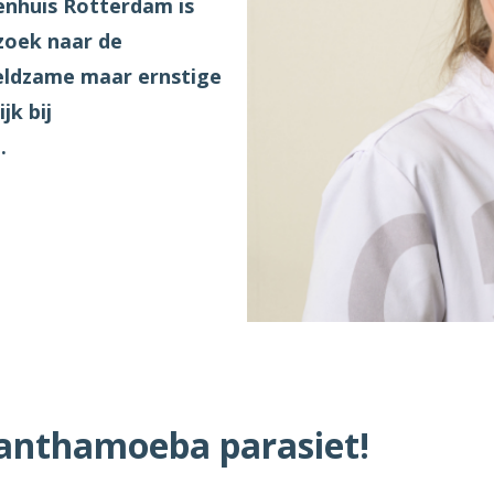
nhuis Rotterdam is
zoek naar de
eldzame maar ernstige
k bij
.
canthamoeba parasiet!