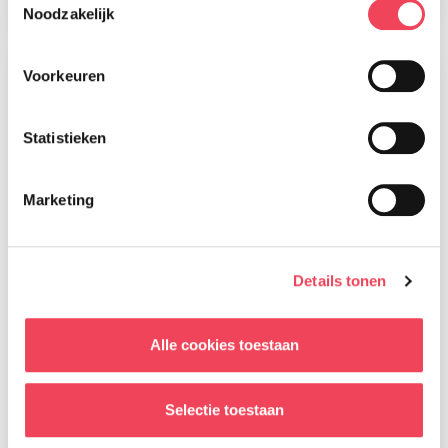
Noodzakelijk
Voorkeuren
Statistieken
Marketing
Details tonen
Alle cookies toestaan
Magazine nummer 91 is onderweg
naar onze leden
28 juli 2026
Selectie toestaan
Lees meer