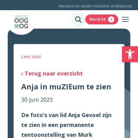
Nieuws
Onze sociale media
Voor professionals
Word lid
To
Lees voor
Terug naar overzicht
Anja in muZIEum te zien
30 juni 2023
De foto’s van lid Anja Gevoel zijn
te zien in een permanente
tentoonstelling van Murk