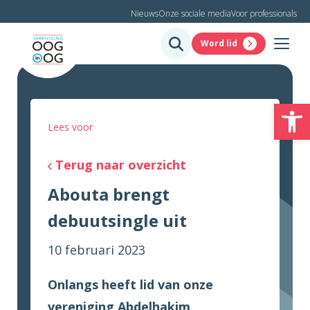
Nieuws
Onze sociale media
Voor professionals
Word lid
To
Lees voor
Terug naar overzicht
Abouta brengt
debuutsingle uit
10 februari 2023
Onlangs heeft lid van onze
vereniging Abdelhakim,