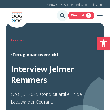
Nieuws
Onze sociale media
Voor professionals
Word lid
To
Lees voor
Terug naar overzicht
Interview Jelmer
Remmers
Op 8 juli 2025 stond dit artikel in de
Leeuwarder Courant.