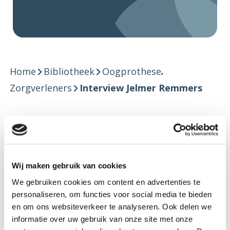
Home
Bibliotheek
Oogprothese
,
Zorgverleners
Interview Jelmer Remmers
25 juli 2025
Ogen I
Downloaden
Wij maken gebruik van cookies
We gebruiken cookies om content en advertenties te
personaliseren, om functies voor social media te bieden
Terug naar overzicht
en om ons websiteverkeer te analyseren. Ook delen we
Facebook
LinkedIn
Delen op:
informatie over uw gebruik van onze site met onze