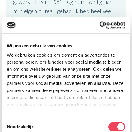
gewerkt en van 1981 nog ruim twintig jaar
mijn eigen bureau gehad. Ik heb heel veel
voor klanten in de reiswereld gewerkt als
campagnestrateeg.
Wij maken gebruik van cookies
Wat houdt jouw vrijwilligersfunctie in.
We gebruiken cookies om content en advertenties te
Mijn werkervaring sloot natuurlijk heel mooi
personaliseren, om functies voor social media te bieden
aan op het maken van teksten voor het
en om ons websiteverkeer te analyseren. Ook delen we
verenigingsblad, iets wat uiteindelijk
informatie over uw gebruik van onze site met onze
partners voor social media, adverteren en analyse. Deze
resulteerde in het (eind)redacteurschap
partners kunnen deze gegevens combineren met andere
voor het magazine van de nieuwe Vereniging
informatie die u aan ze heeft verstrekt of die ze hebben
OOG in OOG. Daarnaast deed ik allemaal
verzameld op basis van uw gebruik van hun services.
klusjes zoals het ontvangen van de gasten
Toestemmingsselectie
bij de landelijke contactdagen. Leuk en ook
Noodzakelijk
heel leerzaam om te ondervinden hoe