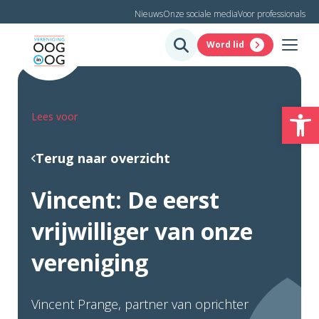
Nieuws
Onze sociale media
Voor professionals
Word lid
To
Lees voor
Terug naar overzicht
Vincent: De eerst
vrijwilliger van onze
vereniging
Vincent Prange, partner van oprichter