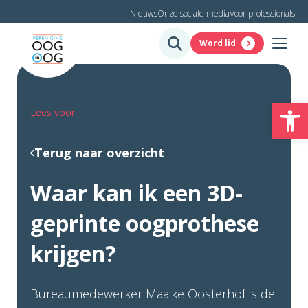
Nieuws
Onze sociale media
Voor professionals
Word lid
To
Lees voor
Terug naar overzicht
Waar kan ik een 3D-
geprinte oogprothese
krijgen?
Bureaumedewerker Maaike Oosterhof is de