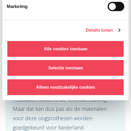
manier wordt gemaakt.
Marketing
Het is nu nog niet te zeggen hoelang het
Details tonen
duurt voordat de 3D geprinte
oogprothesen door mensen gedragen
Alle cookies toestaan
kunnen worden. We verwachten dat je het
beste resultaat krijgt als de ocularist nog
Selectie toestaan
veranderingen kan aanbrengen aan de 3D
geprinte oogprothese. De combinatie van
Alleen noodzakelijke cookies
ambacht en techniek zullen tot de beste
resultaten leiden is de veronderstelling.
Maar dat kan dus pas als de materialen
voor deze oogprothesen worden
goedgekeurd voor Nederland.