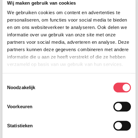
Wij maken gebruik van cookies
Maar het is nu nog niet mogelijk om een
We gebruiken cookies om content en advertenties te
3D-geprinte oogprothese te krijgen. De
personaliseren, om functies voor social media te bieden
materialen zijn hiervoor namelijk nog niet
en om ons websiteverkeer te analyseren. Ook delen we
gecertificeerd in Nederland.
informatie over uw gebruik van onze site met onze
partners voor social media, adverteren en analyse. Deze
partners kunnen deze gegevens combineren met andere
In de praktijk van ocularist Jelmer Remmers
informatie die u aan ze heeft verstrekt of die ze hebben
gebeurt het aanmeten nu al wel met een
verzameld op basis van uw gebruik van hun services.
3D systeem. Daarbij moet je denken aan:
Toestemmingsselectie
Afdruk maken van de oogholte
Noodzakelijk
Inscannen van de afdruk
3D design
Voorkeuren
3D print pasmodel
Dupliceren 3D pasmodel in definitieve
Statistieken
prothese die nog op de traditionele