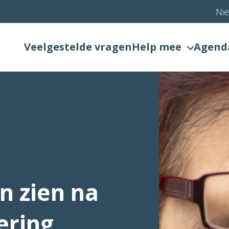
Ni
Veelgestelde vragen
Help mee
Agend
 zien na
ering