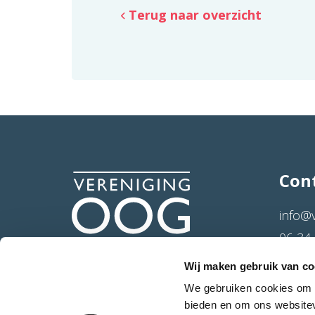
Terug naar overzicht
Con
info@
06 34 
Hertog
Wij maken gebruik van co
4714 
We gebruiken cookies om c
bieden en om ons websitev