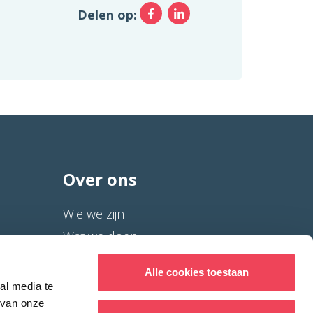
Facebook
LinkedIn
Delen op:
Over ons
Wie we zijn
Wat we doen
Help mee
Alle cookies toestaan
ANBI/RSIN gegevens
al media te
WhatsApp Community
 van onze