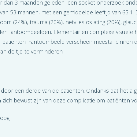
ger dan 3 maanden geleden een socket onderzoek ond
an 53 mannen, met een gemiddelde leeftijd van 65,1. D
om (24%), trauma (20%), netvliesloslating (20%), glau
dden fantoombeelden. Elementair en complexe visuele h
de patiënten. Fantoombeeld verscheen meestal binnen 
an de tijd te verminderen.
oor een derde van de patiënten. Ondanks dat het al
ich bewust zijn van deze complicatie om patiënten vol
 oog