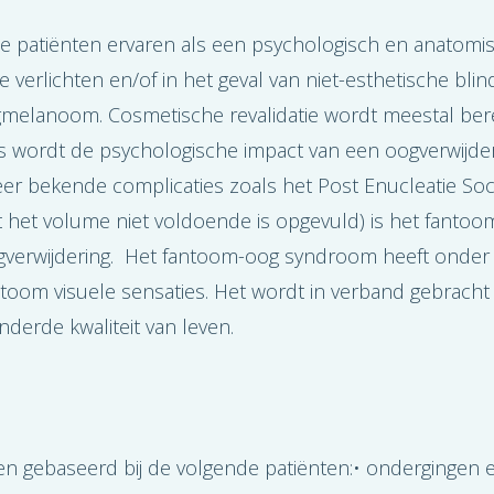
e patiënten ervaren als een psychologisch en anatomis
e verlichten en/of in het geval van niet-esthetische bl
ogmelanoom. Cosmetische revalidatie wordt meestal bere
 wordt de psychologische impact van een oogverwijder
 zeer bekende complicaties zoals het Post Enucleatie S
t het volume niet voldoende is opgevuld) is het fant
gverwijdering. Het fantoom-oog syndroom heeft onde
ntoom visuele sensaties. Het wordt in verband gebrach
derde kwaliteit van leven.
t
en gebaseerd bij de volgende patiënten:• ondergingen 