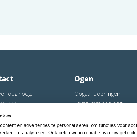
tact
Ogen
ver-ooginoog.nl
Oogaandoeningen
45 97 57
Leven met één oog
straat 20
Oog- en orbitaprothese
okies
BX Sprundel
Oogverwijdering
ontent en advertenties te personaliseren, om functies voor soci
Bibliotheek
erkeer te analyseren. Ook delen we informatie over uw gebruik