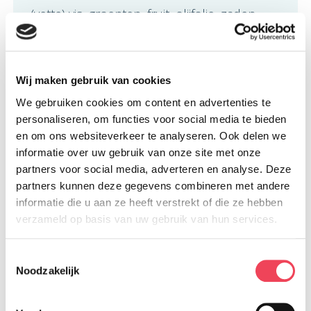
(vette) vis, groenten, fruit, olijfolie, zaden,
noten en bonen. Hierin zitten veel gezonde
voedingstoffen zoals mineralen, vezels,
onverzadigde vetten en vitaminen. Binnen
Wij maken gebruik van cookies
een ‘hersenvriendelijk menu’ is het
We gebruiken cookies om content en advertenties te
personaliseren, om functies voor social media te bieden
belangrijk om te af te wisselen in wat je eet.
en om ons websiteverkeer te analyseren. Ook delen we
Je hersenen hebben namelijk behoefte aan
informatie over uw gebruik van onze site met onze
verschillende voedingstoffen. Het MIND-
partners voor social media, adverteren en analyse. Deze
partners kunnen deze gegevens combineren met andere
dieet legt – net als het mediterrane en het
informatie die u aan ze heeft verstrekt of die ze hebben
DASH-dieet – de nadruk op groenten, vers
verzameld op basis van uw gebruik van hun services.
fruit en peulvruchten, zoals bonen, linzen
en erwten. Het verschil zit hem erin dat er
Toestemmingsselectie
Noodzakelijk
bij het MIND-dieet nog een aantal extra
groenten wordt aanbevolen voor specifiek