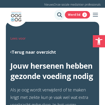
Nieuws
Onze sociale media
Voor professionals
Word lid
To
Lees voor
Terug naar overzicht
Jouw hersenen hebben
gezonde voeding nodig
Als je oog wordt verwijderd of te maken
krijgt met ziekte kun je vaak wel wat extra
veerkracht gebruiken. In het vorige