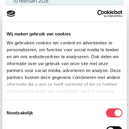
10 februari 2026
De ervaring leert dat er makkelijke manieren
zijn om hier effectief het hoofd aan te
bieden! Je kunt het eerste deel van dit
Wij maken gebruik van cookies
boekje gebruiken om jouw kennis van
We gebruiken cookies om content en advertenties te
personaliseren, om functies voor social media te bieden
communicatie te verbeteren en het tweede
en om ons websiteverkeer te analyseren. Ook delen we
deel om dit in de praktijk te brengen als je
informatie over uw gebruik van onze site met onze
een beter inzicht begint te krijgen in je eigen
partners voor social media, adverteren en analyse. Deze
partners kunnen deze gegevens combineren met andere
vaardigheden. Door dit te oefenen kun je
informatie die u aan ze heeft verstrekt of die ze hebben
meer zelfvertrouwen en zelfrespect krijgen.
verzameld op basis van uw gebruik van hun services.
Iedereen kijkt naar mij_9
Downloaden
Toestemmingsselectie
Noodzakelijk
Terug naar overzicht