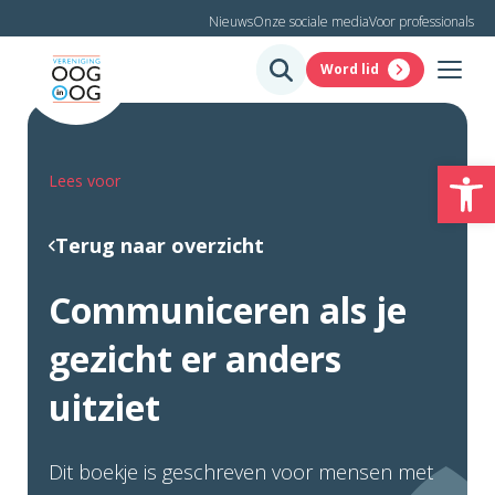
Nieuws
Onze sociale media
Voor professionals
Word lid
To
Lees voor
Terug naar overzicht
Communiceren als je
gezicht er anders
uitziet
Dit boekje is geschreven voor mensen met