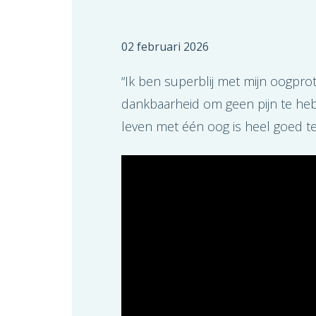
02 februari 2026
“Ik ben superblij met mijn oogprot
dankbaarheid om geen pijn te heb
leven met één oog is heel goed te