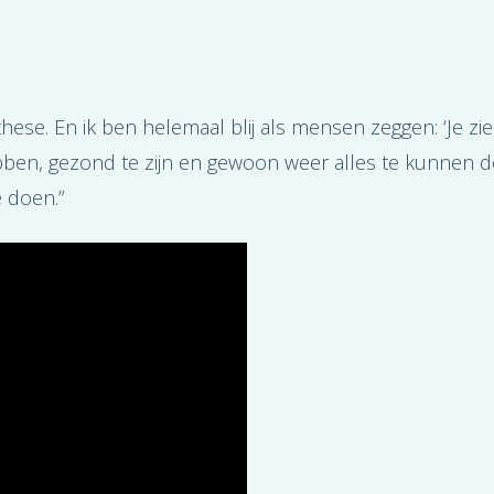
hese. En ik ben helemaal blij als mensen zeggen: ‘Je zie
ben, gezond te zijn en gewoon weer alles te kunnen do
 doen.”