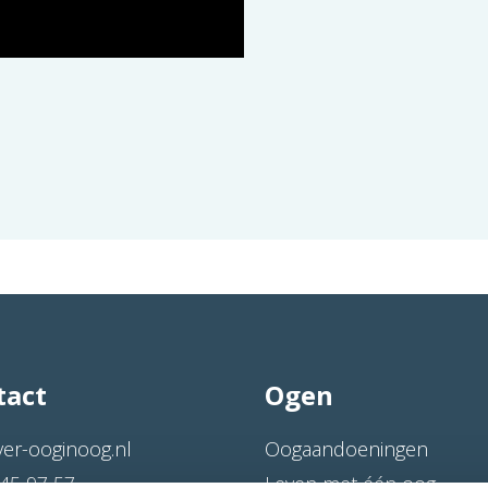
tact
Ogen
ver-ooginoog.nl
Oogaandoeningen
45 97 57
Leven met één oog