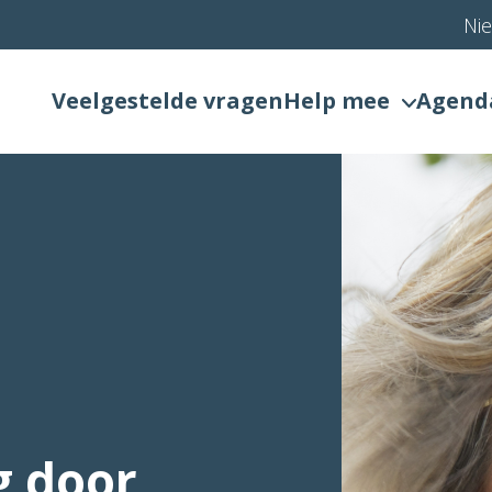
Ni
Veelgestelde vragen
Help mee
Agend
g door