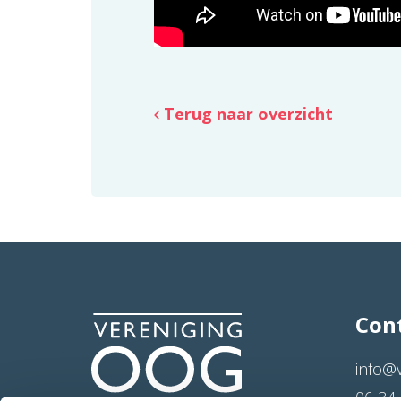
Terug naar overzicht
Con
info@
06 34 