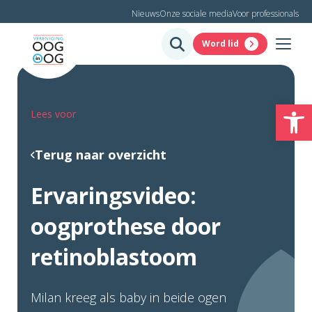
Nieuws
Onze sociale media
Voor professionals
Word lid
To
Lees voor
Terug naar overzicht
Ervaringsvideo:
oogprothese door
retinoblastoom
Milan kreeg als baby in beide ogen